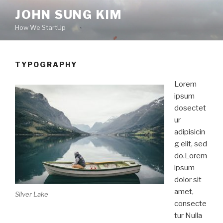
Skip
JOHN SUNG KIM
to
How We StartUp
content
TYPOGRAPHY
Lorem
ipsum
dosectet
ur
adipisicin
g elit, sed
do.Lorem
ipsum
dolor sit
amet,
Silver Lake
consecte
tur Nulla